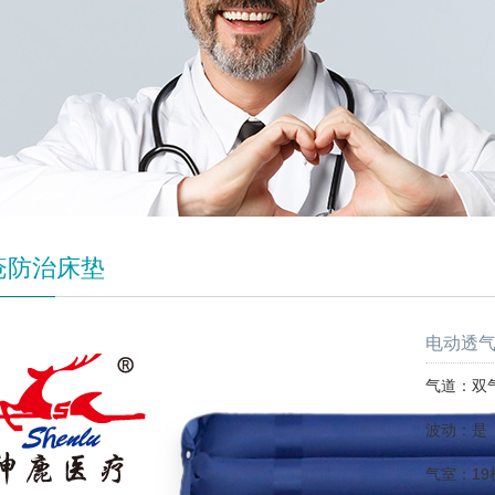
疮防治床垫
电动透气
气道：双
波动：是
气室：19