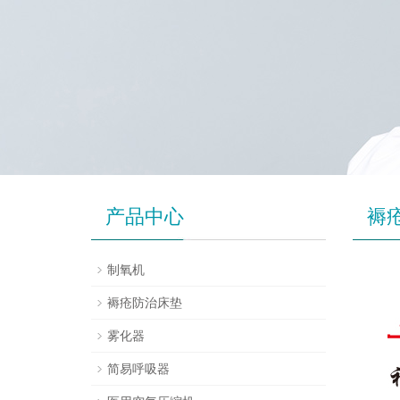
产品中心
褥
制氧机
褥疮防治床垫
雾化器
简易呼吸器