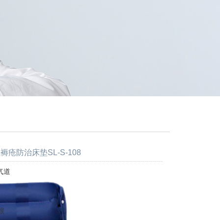
褥疮防治床垫SL-S-108
气道
根