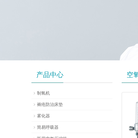
产品中心
空
制氧机
褥疮防治床垫
雾化器
简易呼吸器