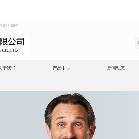
93-6860
关于我们
产品中心
新闻动态