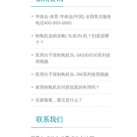
华体会·体育-华体会(中国) 全国售后服务
电话400-993-6860
制氧机选购攻略| 3L机/5L机？到底选哪
个？
医用分子筛制氧机SL-3A330/530系列使
用视频
医用分子筛制氧机SL-3W系列使用视频
家用制氧机应对新冠真的有用吗？
在家吸氧，要注意什么？
联系我们