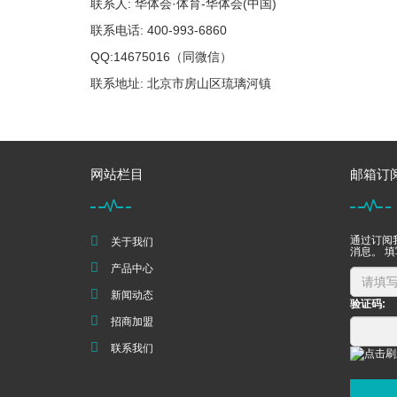
联系人: 华体会·体育-华体会(中国)
联系电话: 400-993-6860
QQ:14675016（同微信）
联系地址: 北京市房山区琉璃河镇
网站栏目
邮箱订
通过订阅
关于我们
消息。 
产品中心
新闻动态
验证码:
招商加盟
联系我们