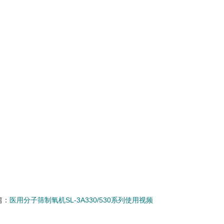
篇：
医用分子筛制氧机SL-3A330/530系列使用视频