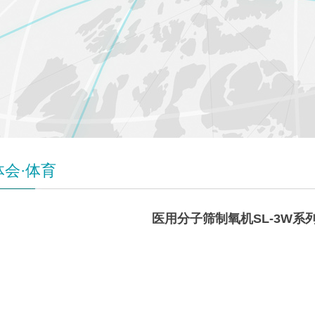
体会·体育
医用分子筛制氧机SL-3W系