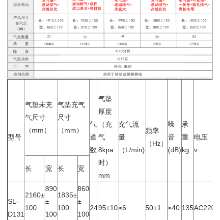
气垫
气垫未充
气垫充气
厚度
气尺寸
尺寸
气
（充
充气流
噪
承
（mm）
（mm）
频率
型号
道
气
量
音
重
电压
（Hz）
数
8kpa
（L/min)
(dB)
kg
v
时）
长
宽
长
宽
mm
890
860
2160±
1835±
SL-
±
±
100
100
24
95±10
≥6
50±1
≤40
135
AC220±
D131
100
100