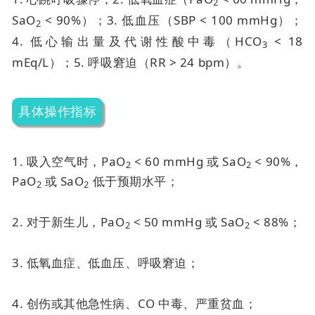
2
SaO
< 90%）；
3. 低血压（SBP < 100 mmHg）；
2
4. 低心输出量及代谢性酸中毒（HCO
< 18
3
mEq/L）；
5. 呼吸窘迫（RR > 24 bpm）。
具体操作指标
1. 吸入空气时，PaO
< 60 mmHg 或 SaO
< 90%，
2
2
PaO
或 SaO
低于预期水平；
2
2
2. 对于新生儿，PaO
< 50 mmHg 或 SaO
< 88%；
2
2
3. 低氧血症、低血压、呼吸窘迫；
4. 创伤或其他急性病、CO 中毒、严重贫血；