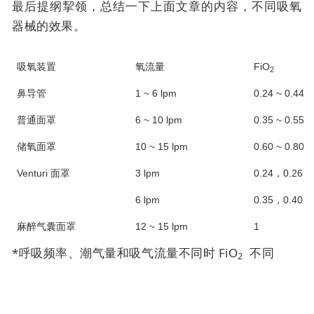
最后提纲挈领，总结一下上面文章的内容，不同吸氧
器械的效果。
吸氧装置
氧流量
FiO
2
鼻导管
1 ~ 6 lpm
0.24 ~ 0.44*
普通面罩
6 ~ 10 lpm
0.35 ~ 0.55*
储氧面罩
10 ~ 15 lpm
0.60 ~ 0.80*
Venturi 面罩
3 lpm
0.24，0.26，0
6 lpm
0.35，0.40，0
麻醉气囊面罩
12 ~ 15 lpm
1
*呼吸频率、潮气量和吸气流量不同时 FiO
不同
2