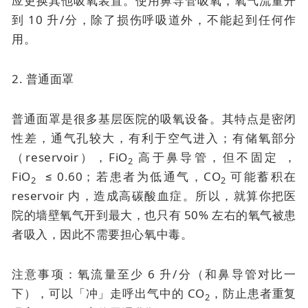
应更换其他吸氧装置。使用鼻导管吸氧，氧气流量开
到 10 升/分，除了损伤呼吸道外，不能起到任何作
用。
2. 普通面罩
普通面罩是很多基层医院的吸氧设备。其特点是密闭
性差，通气孔较大，有利于空气进入；有储氧部分
（reservoir），FiO
高于鼻导管，但不固定 ，
2
FiO
≤ 0.60；若患者为低通气，CO
可能蓄积在
2
2
reservoir 内，造成高碳酸血症。所以，就算你把医
院的墙壁氧气开到最大，也只有 50% 左右的氧气被患
者吸入，因此不需要担心氧中毒。
注意事项：氧流量至少 6 升/分（和鼻导管对比一
下），可以「冲」走呼出气中的 CO
，防止患者重复
2