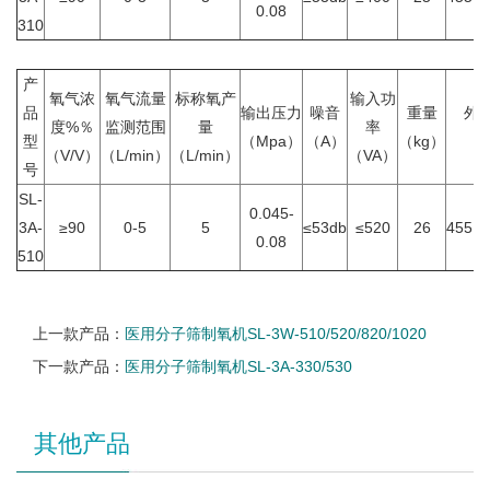
0.08
310
产
氧气浓
氧气流量
标称氧产
输入功
品
输出压力
噪音
重量
外
度%％
监测范围
量
率
型
（Mpa）
（A）
（kg）
（
（V/V）
（L/min）
（L/min）
（VA）
号
SL-
0.045-
3A-
≥90
0-5
5
≤53db
≤520
26
455×2
0.08
510
上一款产品：
医用分子筛制氧机SL-3W-510/520/820/1020
下一款产品：
医用分子筛制氧机SL-3A-330/530
其他产品