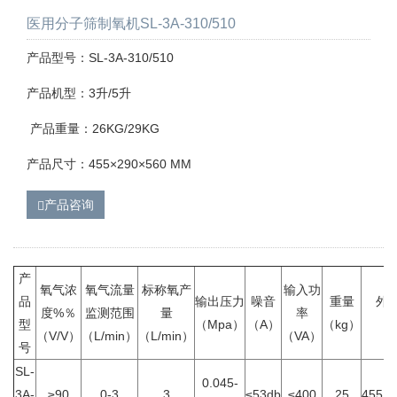
医用分子筛制氧机SL-3A-310/510
产品型号：SL-3A-310/510
产品机型：3升/5升
产品重量：26KG/29KG
产品尺寸：455×290×560 MM
产品咨询
产
氧气浓
氧气流量
标称氧产
输入功
品
输出压力
噪音
重量
外
度%％
监测范围
量
率
型
（Mpa）
（A）
（kg）
（
（V/V）
（L/min）
（L/min）
（VA）
号
SL-
0.045-
3A-
≥90
0-3
3
≤53db
≤400
25
455×2