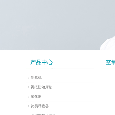
产品中心
空
制氧机
褥疮防治床垫
雾化器
简易呼吸器