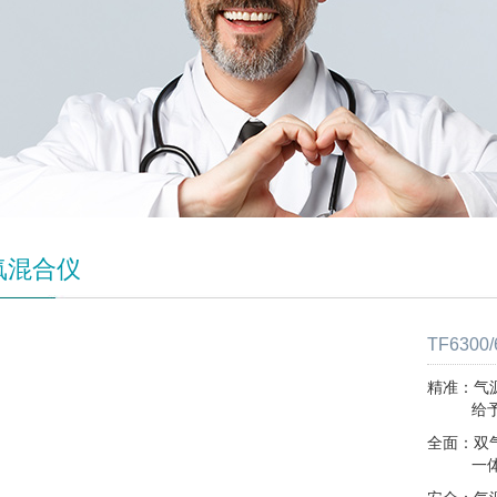
氧混合仪
TF630
精准：气
给予提
全面：双
一体式